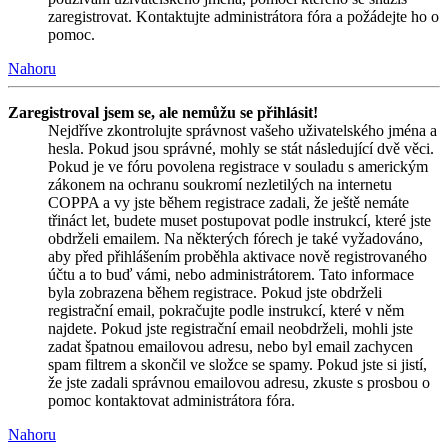
zaregistrovat. Kontaktujte administrátora fóra a požádejte ho o
pomoc.
Nahoru
Zaregistroval jsem se, ale nemůžu se přihlásit!
Nejdříve zkontrolujte správnost vašeho uživatelského jména a
hesla. Pokud jsou správné, mohly se stát následující dvě věci.
Pokud je ve fóru povolena registrace v souladu s americkým
zákonem na ochranu soukromí nezletilých na internetu
COPPA a vy jste během registrace zadali, že ještě nemáte
třináct let, budete muset postupovat podle instrukcí, které jste
obdrželi emailem. Na některých fórech je také vyžadováno,
aby před přihlášením proběhla aktivace nově registrovaného
účtu a to buď vámi, nebo administrátorem. Tato informace
byla zobrazena během registrace. Pokud jste obdrželi
registrační email, pokračujte podle instrukcí, které v něm
najdete. Pokud jste registrační email neobdrželi, mohli jste
zadat špatnou emailovou adresu, nebo byl email zachycen
spam filtrem a skončil ve složce se spamy. Pokud jste si jistí,
že jste zadali správnou emailovou adresu, zkuste s prosbou o
pomoc kontaktovat administrátora fóra.
Nahoru