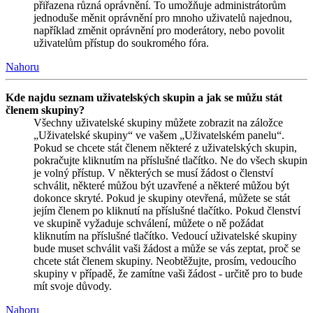
přiřazena různá oprávnění. To umožňuje administrátorům
jednoduše měnit oprávnění pro mnoho uživatelů najednou,
například změnit oprávnění pro moderátory, nebo povolit
uživatelům přístup do soukromého fóra.
Nahoru
Kde najdu seznam uživatelských skupin a jak se můžu stát
členem skupiny?
Všechny uživatelské skupiny můžete zobrazit na záložce
„Uživatelské skupiny“ ve vašem „Uživatelském panelu“.
Pokud se chcete stát členem některé z uživatelských skupin,
pokračujte kliknutím na příslušné tlačítko. Ne do všech skupin
je volný přístup. V některých se musí žádost o členství
schválit, některé můžou být uzavřené a některé můžou být
dokonce skryté. Pokud je skupiny otevřená, můžete se stát
jejím členem po kliknutí na příslušné tlačítko. Pokud členství
ve skupině vyžaduje schválení, můžete o ně požádat
kliknutím na příslušné tlačítko. Vedoucí uživatelské skupiny
bude muset schválit vaši žádost a může se vás zeptat, proč se
chcete stát členem skupiny. Neobtěžujte, prosím, vedoucího
skupiny v případě, že zamítne vaši žádost - určitě pro to bude
mít svoje důvody.
Nahoru