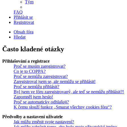
Tým
FAQ
Přihlásit se
Registrovat
Obsah fóra
Hledat
Často kladené otázky
Přihlašování a registrace
Proč se musím zaregistrovat?
Co je to COPPA?
Proč se nemůžu zaregistrovat?
Zaregistroval jsem se, ale nemůžu se přihlásit!
Proč se nemůžu přihlásit?
Byl jsem ve fóru zaregistrovaný, ale teď se nemůžu přihlásit?!
Zapomněl jsem heslo!
Proč se automaticky odhlašuji?
K čemu slouží funkce „Smazat všechny cookies fóra“?
Předvolby a nastavení uživatele
Jak můžu změnit svoje nastavení?
Jak můžu zabránit tomu, aby bylo moje uživatelské jméno