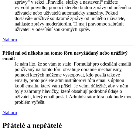
zprávy“ v sekci „Pravidla, složky a nastavení“ můžete
vytvořit pravidlo, pomocí kterého budou zprávy od určeného
uživatele nebo uživatelů automaticky smazány. Pokud
dostáváte urážlivé soukromé zprávy od určitého uživatele,
nahlaste zprávy moderátorům. Ti mají pravomoc zabránit
uživateli v odesílání soukromých zpráv.
Nahoru
Přišel mi od někoho na tomto fóru nevyžádaný nebo urážlivý
email!
Je nám líto, že se vám to stalo. Formulář pro odesílání emailů
používaný na tomto fóru obsahuje obranné mechanismy,
pomocí kterých můžeme vystopovat, kdo posílá takové
emaily, proto pošlete administrátorovi fóra email s úplnou
kopií emailu, který vám přišel. Je velmi důležité, aby v něm
byly zahrnuty hlavičky, které obsahují podrobné údaje o
uživateli, který email poslal. Administrátor fóra pak bude moci
problém vyřešit.
Nahoru
Přátelé a nepřátelé