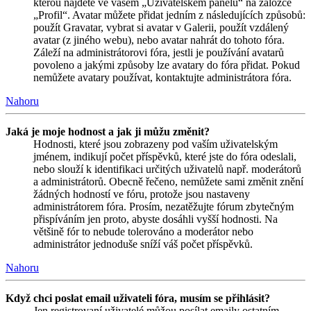
kterou najdete ve vašem „Uživatelském panelu“ na záložce
„Profil“. Avatar můžete přidat jedním z následujících způsobů:
použít Gravatar, vybrat si avatar v Galerii, použít vzdálený
avatar (z jiného webu), nebo avatar nahrát do tohoto fóra.
Záleží na administrátorovi fóra, jestli je používání avatarů
povoleno a jakými způsoby lze avatary do fóra přidat. Pokud
nemůžete avatary používat, kontaktujte administrátora fóra.
Nahoru
Jaká je moje hodnost a jak ji můžu změnit?
Hodnosti, které jsou zobrazeny pod vaším uživatelským
jménem, indikují počet příspěvků, které jste do fóra odeslali,
nebo slouží k identifikaci určitých uživatelů např. moderátorů
a administrátorů. Obecně řečeno, nemůžete sami změnit znění
žádných hodností ve fóru, protože jsou nastaveny
administrátorem fóra. Prosím, nezatěžujte fórum zbytečným
přispíváním jen proto, abyste dosáhli vyšší hodnosti. Na
většině fór to nebude tolerováno a moderátor nebo
administrátor jednoduše sníží váš počet příspěvků.
Nahoru
Když chci poslat email uživateli fóra, musím se přihlásit?
Jen registrovaní uživatelé můžou posílat emaily ostatním