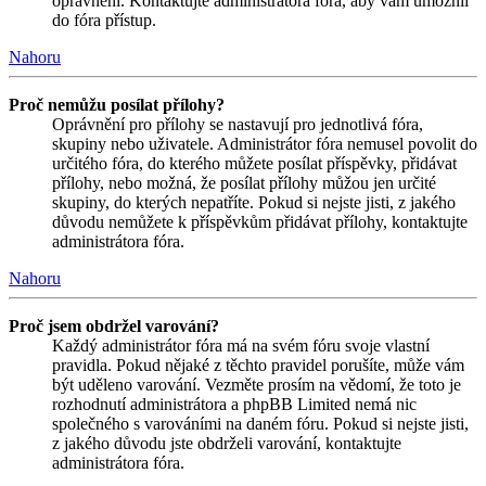
oprávnění. Kontaktujte administrátora fóra, aby vám umožnil
do fóra přístup.
Nahoru
Proč nemůžu posílat přílohy?
Oprávnění pro přílohy se nastavují pro jednotlivá fóra,
skupiny nebo uživatele. Administrátor fóra nemusel povolit do
určitého fóra, do kterého můžete posílat příspěvky, přidávat
přílohy, nebo možná, že posílat přílohy můžou jen určité
skupiny, do kterých nepatříte. Pokud si nejste jisti, z jakého
důvodu nemůžete k příspěvkům přidávat přílohy, kontaktujte
administrátora fóra.
Nahoru
Proč jsem obdržel varování?
Každý administrátor fóra má na svém fóru svoje vlastní
pravidla. Pokud nějaké z těchto pravidel porušíte, může vám
být uděleno varování. Vezměte prosím na vědomí, že toto je
rozhodnutí administrátora a phpBB Limited nemá nic
společného s varováními na daném fóru. Pokud si nejste jisti,
z jakého důvodu jste obdrželi varování, kontaktujte
administrátora fóra.