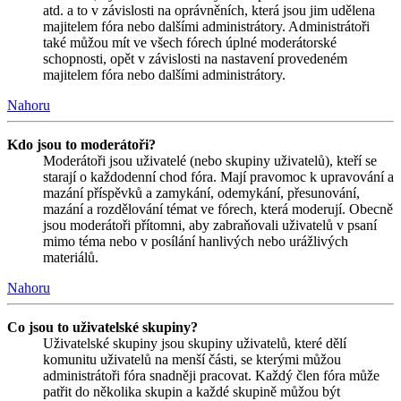
atd. a to v závislosti na oprávněních, která jsou jim udělena
majitelem fóra nebo dalšími administrátory. Administrátoři
také můžou mít ve všech fórech úplné moderátorské
schopnosti, opět v závislosti na nastavení provedeném
majitelem fóra nebo dalšími administrátory.
Nahoru
Kdo jsou to moderátoři?
Moderátoři jsou uživatelé (nebo skupiny uživatelů), kteří se
starají o každodenní chod fóra. Mají pravomoc k upravování a
mazání příspěvků a zamykání, odemykání, přesunování,
mazání a rozdělování témat ve fórech, která moderují. Obecně
jsou moderátoři přítomni, aby zabraňovali uživatelů v psaní
mimo téma nebo v posílání hanlivých nebo urážlivých
materiálů.
Nahoru
Co jsou to uživatelské skupiny?
Uživatelské skupiny jsou skupiny uživatelů, které dělí
komunitu uživatelů na menší části, se kterými můžou
administrátoři fóra snadněji pracovat. Každý člen fóra může
patřit do několika skupin a každé skupině můžou být