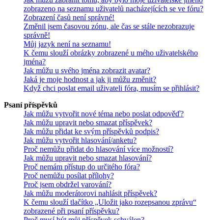
zobrazeno na seznamu uživatelů nacházejících se ve fóru?
Zobrazení časů není správné!
Změnil jsem časovou zónu, ale čas se stále nezobrazuje
správně!
Můj jazyk není na seznamu!
K čemu slouží obrázky zobrazené u mého uživatelského
jména?
Jak můžu u svého jména zobrazit avatar?
Jaká je moje hodnost a jak ji můžu změnit?
Když chci poslat email uživateli fóra, musím se přihlásit?
Psaní příspěvků
Jak můžu vytvořit nové téma nebo poslat odpověď?
Jak můžu upravit nebo smazat příspěvek?
Jak můžu přidat ke svým příspěvků podpis?
Jak můžu vytvořit hlasování/anketu?
Proč nemůžu přidat do hlasování více možností?
Jak můžu upravit nebo smazat hlasování?
Proč nemám přístup do určitého fóra?
Proč nemůžu posílat přílohy?
Proč jsem obdržel varování?
Jak můžu moderátorovi nahlásit příspěvek?
K čemu slouží tlačítko „Uložit jako rozepsanou zprávu“
zobrazené při psaní příspěvku?
Proč musí být můj příspěvek schválen?