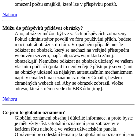
omezení počtu smajlíků, které lze v příspěvku použít.
Nahoru
Můžu do příspěvků přidávat obrázky?
Ano, obrázky můžou být ve vašich příspěvcích zobrazeny.
Pokud administrátor povolil ve fóru používání příloh, budete
moci nahrát obrázek do fóra. V opačném případě musíte
odkázat na obrázek, který se nachází na veřejně přístupném
webovém serveru, např. http://www.priklad.cz/muj-
obrazek.gif. Nemůžete odkázat na obrázek uložený ve vašem
vlastním počítači (pokud to není veřejně přístupný server) ani
na obrázky uložené za nějakým autentizačním mechanizmem,
např. v emailech na seznamu.cz nebo v Gmailu, heslem
chráněných webech atd. Aby se obrázek zobrazil, vložte
adresu, která k němu vede do BBKódu [img].
Nahoru
Co jsou to globální oznámení?
Globální oznámení obsahují důležité informace, a proto byste
je měli vždy číst. Globální oznámení jsou zobrazeny v
každém fóru nahoře a ve vašem uživatelském panelu.
Oprávnění pro odeslání tématu jako globálního oznámení jsou