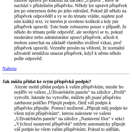
můžete upravit po kliknutí na tlačítko „Upravit“, které se
nachází v příslušném příspěvku. Někdy lze upravit příspěvek
jen po omezenou dobu po jeho odeslání. Pokud již někdo na
příspěvek odpověděl a vy se do tématu vrátíte, najdete pod
ním krátký text, ve kterém je uvedeno kolikrát a kdy jste
příspěvek upravili. Toto bude zobrazeno pouze v případě, že
někdo do tématu pošle odpověď, ale neobjeví se to, pokud
moderátor nebo administrátor upraví příspěvek, ačkoli ti
mohou zanechat na základě vlastního uvážení vzkaz, proč
příspěvek upravili. Vezměte prosím na vědomí, že normální
uživatelé nemůžou smazat příspěvek, když k němu někdo
pošle odpověď.
Nahoru
Jak můžu přidat ke svým příspěvků podpis?
Abyste mohli přidat podpis k vašim příspěvkům, musíte ho
nejdřív ve vašem „Uživatelském panelu“ na záložce „Profil“
vytvořit. Jakmile ho vytvoříte, můžete při psaní příspěvku
zatrhnout políčko
Připojit podpis
, čímž váš podpis k
příspěvku připojíte. Pomocí možnosti „Připojit můj podpis ke
všem mým příspěvkům“, kterou naleznete ve vašem
„Uživatelském panelu“ na záložce „Nastavení fóra“ v sekci
„Výchozí nastavení příspěvků“ můžete automaticky připojit
váš podpis ke všem vašim příspěvkům. Pokud to uděláte,