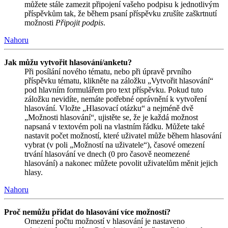
můžete stále zamezit připojení vašeho podpisu k jednotlivým
příspěvkům tak, že během psaní příspěvku zrušíte zaškrtnutí
možnosti
Připojit podpis
.
Nahoru
Jak můžu vytvořit hlasování/anketu?
Při posílání nového tématu, nebo při úpravě prvního
příspěvku tématu, klikněte na záložku „Vytvořit hlasování“
pod hlavním formulářem pro text příspěvku. Pokud tuto
záložku nevidíte, nemáte potřebné oprávnění k vytvoření
hlasování. Vložte „Hlasovací otázku“ a nejméně dvě
„Možnosti hlasování“, ujistěte se, že je každá možnost
napsaná v textovém poli na vlastním řádku. Můžete také
nastavit počet možností, které uživatel může během hlasování
vybrat (v poli „Možností na uživatele“), časové omezení
trvání hlasování ve dnech (0 pro časově neomezené
hlasování) a nakonec můžete povolit uživatelům měnit jejich
hlasy.
Nahoru
Proč nemůžu přidat do hlasování více možností?
Omezení počtu možností v hlasování je nastaveno