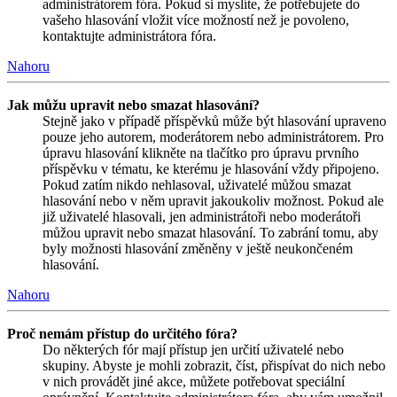
administrátorem fóra. Pokud si myslíte, že potřebujete do
vašeho hlasování vložit více možností než je povoleno,
kontaktujte administrátora fóra.
Nahoru
Jak můžu upravit nebo smazat hlasování?
Stejně jako v případě příspěvků může být hlasování upraveno
pouze jeho autorem, moderátorem nebo administrátorem. Pro
úpravu hlasování klikněte na tlačítko pro úpravu prvního
příspěvku v tématu, ke kterému je hlasování vždy připojeno.
Pokud zatím nikdo nehlasoval, uživatelé můžou smazat
hlasování nebo v něm upravit jakoukoliv možnost. Pokud ale
již uživatelé hlasovali, jen administrátoři nebo moderátoři
můžou upravit nebo smazat hlasování. To zabrání tomu, aby
byly možnosti hlasování změněny v ještě neukončeném
hlasování.
Nahoru
Proč nemám přístup do určitého fóra?
Do některých fór mají přístup jen určití uživatelé nebo
skupiny. Abyste je mohli zobrazit, číst, přispívat do nich nebo
v nich provádět jiné akce, můžete potřebovat speciální