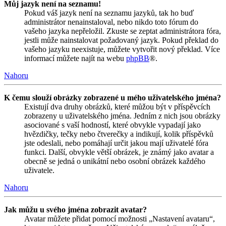
Můj jazyk není na seznamu!
Pokud váš jazyk není na seznamu jazyků, tak ho buď
administrátor nenainstaloval, nebo nikdo toto fórum do
vašeho jazyka nepřeložil. Zkuste se zeptat administrátora fóra,
jestli může nainstalovat požadovaný jazyk. Pokud překlad do
vašeho jazyku neexistuje, můžete vytvořit nový překlad. Více
informací můžete najít na webu
phpBB
®.
Nahoru
K čemu slouží obrázky zobrazené u mého uživatelského jména?
Existují dva druhy obrázků, které můžou být v příspěvcích
zobrazeny u uživatelského jména. Jedním z nich jsou obrázky
asociované s vaší hodností, které obvykle vypadají jako
hvězdičky, tečky nebo čtverečky a indikují, kolik příspěvků
jste odeslali, nebo pomáhají určit jakou mají uživatelé fóra
funkci. Další, obvykle větší obrázek, je známý jako avatar a
obecně se jedná o unikátní nebo osobní obrázek každého
uživatele.
Nahoru
Jak můžu u svého jména zobrazit avatar?
Avatar můžete přidat pomocí možnosti „Nastavení avataru“,