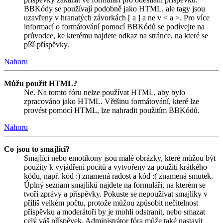
BBKódy se používají podobně jako HTML, ale tagy jsou
uzavřeny v hranatých závorkách [ a ] a ne v < a >. Pro více
informací o formátování pomocí BBKódů se podívejte na
průvodce, ke kterému najdete odkaz na stránce, na které se
píší příspěvky.
Nahoru
Můžu použít HTML?
Ne. Na tomto fóru nelze používat HTML, aby bylo
zpracováno jako HTML. Většinu formátování, které lze
provést pomocí HTML, lze nahradit použitím BBKódů.
Nahoru
Co jsou to smajlíci?
Smajlíci nebo emotikony jsou malé obrázky, které můžou být
použity k vyjádření pocitů a vytvořeny za použití krátkého
kódu, např. kód :) znamená radost a kód :( znamená smutek.
Úplný seznam smajlíků najdete na formuláři, na kterém se
tvoří zprávy a příspěvky. Pokuste se nepoužívat smajlíky v
příliš velkém počtu, protože můžou způsobit nečitelnost
příspěvku a moderátoři by je mohli odstranit, nebo smazat
celý váš příspěvek. Administrátor fóra může také nastavit