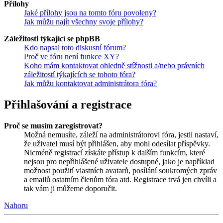
Přílohy
Jaké přílohy jsou na tomto fóru povoleny?
Jak můžu najít všechny svoje přílohy?
Záležitosti týkající se phpBB
Kdo napsal toto diskusní fórum?
Proč ve fóru není funkce XY?
Koho mám kontaktovat ohledně stížnosti a/nebo právních
záležitostí týkajících se tohoto fóra?
Jak můžu kontaktovat administrátora fóra?
Přihlašování a registrace
Proč se musím zaregistrovat?
Možná nemusíte, záleží na administrátorovi fóra, jestli nastaví,
že uživatel musí být přihlášen, aby mohl odesílat příspěvky.
Nicméně registrací získáte přístup k dalším funkcím, které
nejsou pro nepřihlášené uživatele dostupné, jako je například
možnost použití vlastních avatarů, posílání soukromých zpráv
a emailů ostatním členům fóra atd. Registrace trvá jen chvíli a
tak vám ji můžeme doporučit.
Nahoru