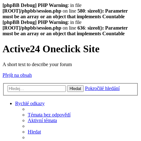
[phpBB Debug] PHP Warning
: in file
[ROOT]/phpbb/session.php
on line
580
:
sizeof(): Parameter
must be an array or an object that implements Countable
[phpBB Debug] PHP Warning
: in file
[ROOT]/phpbb/session.php
on line
636
:
sizeof(): Parameter
must be an array or an object that implements Countable
Active24 Oneclick Site
A short text to describe your forum
Přejít na obsah
Pokročilé hledání
Hledat
Rychlé odkazy
Témata bez odpovědí
Aktivní témata
Hledat