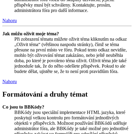
příspěvky musí být schváleny. Kontaktujte, prosím,
administrátora fóra pro další informace.
Nahoru
Jak můžu oživit moje téma?
Při zobrazení tématu můžete oživit téma kliknutím na odkaz
„Oživit téma“ (většinou naspodu stránky), čímž se téma
přesune na první místo ve fóru. Pokud tento odkaz nevidíte,
mohlo být oživování témat zakázáno, nebo ještě neuběhla
doba, po které je povoleno téma oživit. Oživit téma jde také
jednoduše tak, že do něho odešlete příspěvek. Pokud to ale
budete dělat, ujistěte se, že to není proti pravidlům fóra.
Nahoru
Formátování a druhy témat
Co jsou to BBKódy?
BBKódy jsou speciální implementace HTML jazyka, které
poskytují velkou kontrolu pro formátování jednotlivých
objektů v příspěvcích. Možnost používání BBKódů uděluje
administrátor fóra, ale BBKódy je také možné pro jednotlivé
příspěvky zakázat ve formuláři pro odesílání příspěvků.