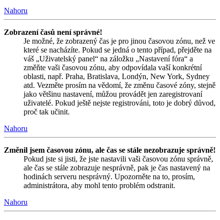
Nahoru
Zobrazení časů není správné!
Je možné, že zobrazený čas je pro jinou časovou zónu, než ve
které se nacházíte. Pokud se jedná o tento případ, přejděte na
váš „Uživatelský panel“ na záložku „Nastavení fóra“ a
změňte vaši časovou zónu, aby odpovídala vaší konkrétní
oblasti, např. Praha, Bratislava, Londýn, New York, Sydney
atd. Vezměte prosím na vědomí, že změnu časové zóny, stejně
jako většinu nastavení, můžou provádět jen zaregistrovaní
uživatelé. Pokud ještě nejste registrováni, toto je dobrý důvod,
proč tak učinit.
Nahoru
Změnil jsem časovou zónu, ale čas se stále nezobrazuje správně!
Pokud jste si jisti, že jste nastavili vaši časovou zónu správně,
ale čas se stále zobrazuje nesprávně, pak je čas nastavený na
hodinách serveru nesprávný. Upozorněte na to, prosím,
administrátora, aby mohl tento problém odstranit.
Nahoru