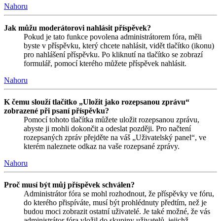
Nahoru
Jak můžu moderátorovi nahlásit příspěvek?
Pokud je tato funkce povolena administrátorem fóra, měli
byste v příspěvku, který chcete nahlásit, vidět tlačítko (ikonu)
pro nahlášení příspěvku. Po kliknutí na tlačítko se zobrazí
formulář, pomocí kterého můžete příspěvek nahlásit.
Nahoru
K čemu slouží tlačítko „Uložit jako rozepsanou zprávu“
zobrazené při psaní příspěvku?
Pomocí tohoto tlačítka můžete uložit rozepsanou zprávu,
abyste ji mohli dokončit a odeslat později. Pro načtení
rozepsaných zpráv přejděte na váš „Uživatelský panel“, ve
kterém naleznete odkaz na vaše rozepsané zprávy.
Nahoru
Proč musí být můj příspěvek schválen?
Administrátor fóra se mohl rozhodnout, že příspěvky ve fóru,
do kterého přispíváte, musí být prohlédnuty předtím, než je
budou moci zobrazit ostatní uživatelé. Je také možné, že vás
administrátor fóra vložil do skupiny uživatelů, jejichž