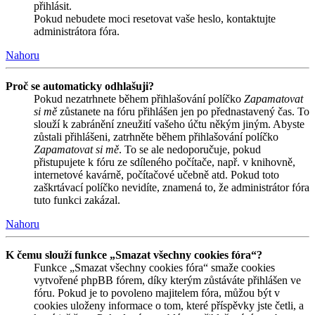
přihlásit.
Pokud nebudete moci resetovat vaše heslo, kontaktujte
administrátora fóra.
Nahoru
Proč se automaticky odhlašuji?
Pokud nezatrhnete během přihlašování políčko
Zapamatovat
si mě
zůstanete na fóru přihlášen jen po přednastavený čas. To
slouží k zabránění zneužití vašeho účtu někým jiným. Abyste
zůstali přihlášeni, zatrhněte během přihlašování políčko
Zapamatovat si mě
. To se ale nedoporučuje, pokud
přistupujete k fóru ze sdíleného počítače, např. v knihovně,
internetové kavárně, počítačové učebně atd. Pokud toto
zaškrtávací políčko nevidíte, znamená to, že administrátor fóra
tuto funkci zakázal.
Nahoru
K čemu slouží funkce „Smazat všechny cookies fóra“?
Funkce „Smazat všechny cookies fóra“ smaže cookies
vytvořené phpBB fórem, díky kterým zůstáváte přihlášen ve
fóru. Pokud je to povoleno majitelem fóra, můžou být v
cookies uloženy informace o tom, které příspěvky jste četli, a