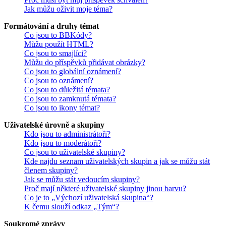
Jak můžu oživit moje téma?
Formátování a druhy témat
Co jsou to BBKódy?
Můžu použít HTML?
Co jsou to smajlíci?
Můžu do příspěvků přidávat obrázky?
Co jsou to globální oznámení?
Co jsou to oznámení?
Co jsou to důležitá témata?
Co jsou to zamknutá témata?
Co jsou to ikony témat?
Uživatelské úrovně a skupiny
Kdo jsou to administrátoři?
Kdo jsou to moderátoři?
Co jsou to uživatelské skupiny?
Kde najdu seznam uživatelských skupin a jak se můžu stát
členem skupiny?
Jak se můžu stát vedoucím skupiny?
Proč mají některé uživatelské skupiny jinou barvu?
Co je to „Výchozí uživatelská skupina“?
K čemu slouží odkaz „Tým“?
Soukromé zprávy