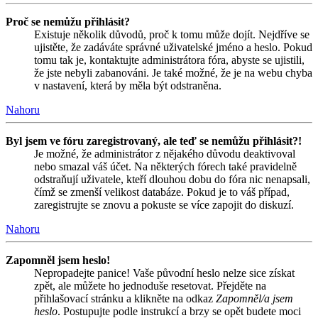
Proč se nemůžu přihlásit?
Existuje několik důvodů, proč k tomu může dojít. Nejdříve se
ujistěte, že zadáváte správné uživatelské jméno a heslo. Pokud
tomu tak je, kontaktujte administrátora fóra, abyste se ujistili,
že jste nebyli zabanováni. Je také možné, že je na webu chyba
v nastavení, která by měla být odstraněna.
Nahoru
Byl jsem ve fóru zaregistrovaný, ale teď se nemůžu přihlásit?!
Je možné, že administrátor z nějakého důvodu deaktivoval
nebo smazal váš účet. Na některých fórech také pravidelně
odstraňují uživatele, kteří dlouhou dobu do fóra nic nenapsali,
čímž se zmenší velikost databáze. Pokud je to váš případ,
zaregistrujte se znovu a pokuste se více zapojit do diskuzí.
Nahoru
Zapomněl jsem heslo!
Nepropadejte panice! Vaše původní heslo nelze sice získat
zpět, ale můžete ho jednoduše resetovat. Přejděte na
přihlašovací stránku a klikněte na odkaz
Zapomněl/a jsem
heslo
. Postupujte podle instrukcí a brzy se opět budete moci