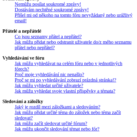
Nemůžu posílat soukromé zprávy!
Dostávám nechtěné soukromé zprávy!
Přišel mi od někoho na tomto fóru nevyžádaný nebo urážlivý
email!
Přátelé a nepřátelé
Co jsou seznamy přátel a nepřátel?
Jak můžu přidat nebo odstranit uživatele do/z mého seznamu
přátel nebo nepřátel?
Vyhledávání ve fóru
Jak můžu vyhledávat na celém fóru nebo v jednotlivých
fórech?
Proč moje vyhledávání nic nenašlo?
Proč se mi po vyhledávání zobrazí prázdná stránka!?
Jak můžu vyhledat určité uživatele?
Jak můžu vyhledat svoje vlastní příspěvky a témata?
Sledování a záložky
Jaký je rozdíl mezi záložkami a sledováním?
Jak můžu přidat určité téma do záložek nebo téma začít
sledovat?
Jak můžu začít sledovat určité fórum?
Jak můžu ukončit sledování témat nebo fór?