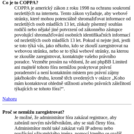
Co je to COPPA?
COPPA je americký zákon z roku 1998 na ochranu soukromí
nezletilých na internetu. Tento zákon vyžaduje, aby webové
stránky, které mohou potenciálně shromažďovat informace od
nezletilých osob mladších 13 let, získaly písemný souhlas
rodičů nebo nějaké jiné potvrzení od zákonného zástupce
povolující shromažďování osobních identifikačních informací
od nezletilých osob mladších 13 let. Pokud si nejste jisti, jestli
se toto týká vás, jako někoho, kdo se zkouší zaregistrovat na
webovou stránku, nebo se to týká webové stránky, na kterou
se zkoušíte zaregistrovat, kontaktujte vašeho právního
poradce. Vezměte prosím na vědomí, že ani phpBB Limited
ani majitelé tohoto fóra nemůžou poskytovat právní
poradenství a není kontaktním místem pro právní zájmy
jakéhokoliv druhu, kromě těch uvedených v otázce „Koho
mám kontaktovat ohledně stížnosti a/nebo právních záležitostí
týkajících se tohoto fóra?“.
Nahoru
Proč se nemůžu zaregistrovat?
Je možné, že administrátor fóra zakázal registrace, aby
zabránil novým návštěvníkům, aby se stali členy fóra.
Administrátor mohl také zakázat vaši IP adresu nebo
používání uživatelského jména, pomocí kterého se snažíš