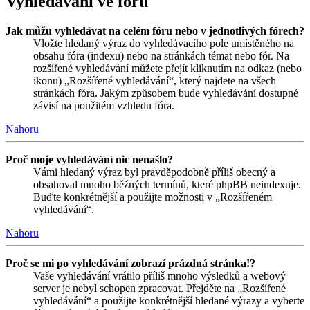
Vyhledávání ve fóru
Jak můžu vyhledávat na celém fóru nebo v jednotlivých fórech?
Vložte hledaný výraz do vyhledávacího pole umístěného na
obsahu fóra (indexu) nebo na stránkách témat nebo fór. Na
rozšířené vyhledávání můžete přejít kliknutím na odkaz (nebo
ikonu) „Rozšířené vyhledávání“, který najdete na všech
stránkách fóra. Jakým způsobem bude vyhledávání dostupné
závisí na použitém vzhledu fóra.
Nahoru
Proč moje vyhledávání nic nenašlo?
Vámi hledaný výraz byl pravděpodobně příliš obecný a
obsahoval mnoho běžných termínů, které phpBB neindexuje.
Buďte konkrétnější a použijte možnosti v „Rozšířeném
vyhledávání“.
Nahoru
Proč se mi po vyhledávání zobrazí prázdná stránka!?
Vaše vyhledávání vrátilo příliš mnoho výsledků a webový
server je nebyl schopen zpracovat. Přejděte na „Rozšířené
vyhledávání“ a použijte konkrétnější hledané výrazy a vyberte