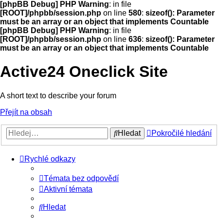
[phpBB Debug] PHP Warning
: in file
[ROOT]/phpbb/session.php
on line
580
:
sizeof(): Parameter
must be an array or an object that implements Countable
[phpBB Debug] PHP Warning
: in file
[ROOT]/phpbb/session.php
on line
636
:
sizeof(): Parameter
must be an array or an object that implements Countable
Active24 Oneclick Site
A short text to describe your forum
Přejít na obsah
Hledat
Pokročilé hledání
Rychlé odkazy
Témata bez odpovědí
Aktivní témata
Hledat