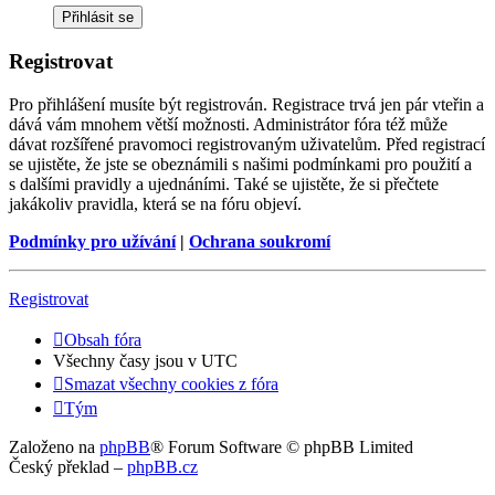
Registrovat
Pro přihlášení musíte být registrován. Registrace trvá jen pár vteřin a
dává vám mnohem větší možnosti. Administrátor fóra též může
dávat rozšířené pravomoci registrovaným uživatelům. Před registrací
se ujistěte, že jste se obeznámili s našimi podmínkami pro použití a
s dalšími pravidly a ujednáními. Také se ujistěte, že si přečtete
jakákoliv pravidla, která se na fóru objeví.
Podmínky pro užívání
|
Ochrana soukromí
Registrovat
Obsah fóra
Všechny časy jsou v
UTC
Smazat všechny cookies z fóra
Tým
Založeno na
phpBB
® Forum Software © phpBB Limited
Český překlad –
phpBB.cz