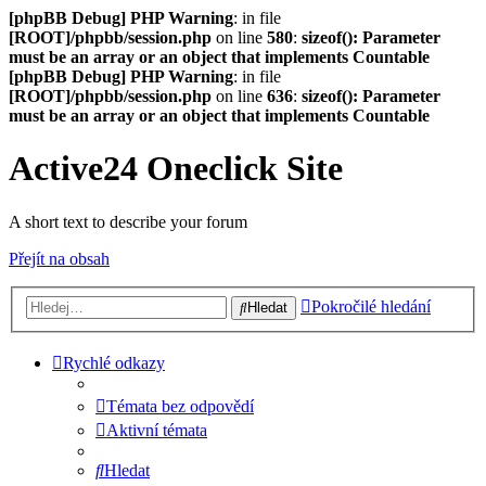
[phpBB Debug] PHP Warning
: in file
[ROOT]/phpbb/session.php
on line
580
:
sizeof(): Parameter
must be an array or an object that implements Countable
[phpBB Debug] PHP Warning
: in file
[ROOT]/phpbb/session.php
on line
636
:
sizeof(): Parameter
must be an array or an object that implements Countable
Active24 Oneclick Site
A short text to describe your forum
Přejít na obsah
Pokročilé hledání
Hledat
Rychlé odkazy
Témata bez odpovědí
Aktivní témata
Hledat