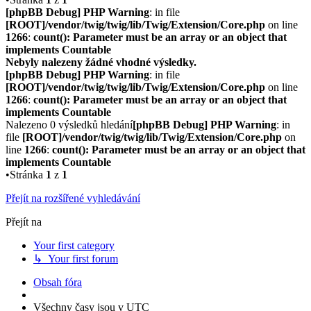
[phpBB Debug] PHP Warning
: in file
[ROOT]/vendor/twig/twig/lib/Twig/Extension/Core.php
on line
1266
:
count(): Parameter must be an array or an object that
implements Countable
Nebyly nalezeny žádné vhodné výsledky.
[phpBB Debug] PHP Warning
: in file
[ROOT]/vendor/twig/twig/lib/Twig/Extension/Core.php
on line
1266
:
count(): Parameter must be an array or an object that
implements Countable
Nalezeno 0 výsledků hledání
[phpBB Debug] PHP Warning
: in
file
[ROOT]/vendor/twig/twig/lib/Twig/Extension/Core.php
on
line
1266
:
count(): Parameter must be an array or an object that
implements Countable
•Stránka
1
z
1
Přejít na rozšířené vyhledávání
Přejít na
Your first category
↳ Your first forum
Obsah fóra
Všechny časy jsou v
UTC