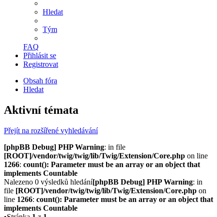
Hledat
Tým
FAQ
Přihlásit se
Registrovat
Obsah fóra
Hledat
Aktivní témata
Přejít na rozšířené vyhledávání
[phpBB Debug] PHP Warning
: in file
[ROOT]/vendor/twig/twig/lib/Twig/Extension/Core.php
on line
1266
:
count(): Parameter must be an array or an object that
implements Countable
Nalezeno 0 výsledků hledání
[phpBB Debug] PHP Warning
: in
file
[ROOT]/vendor/twig/twig/lib/Twig/Extension/Core.php
on
line
1266
:
count(): Parameter must be an array or an object that
implements Countable
•Stránka
1
z
1