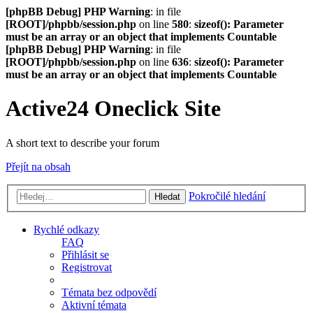
[phpBB Debug] PHP Warning
: in file
[ROOT]/phpbb/session.php
on line
580
:
sizeof(): Parameter
must be an array or an object that implements Countable
[phpBB Debug] PHP Warning
: in file
[ROOT]/phpbb/session.php
on line
636
:
sizeof(): Parameter
must be an array or an object that implements Countable
Active24 Oneclick Site
A short text to describe your forum
Přejít na obsah
Pokročilé hledání
Hledat
Rychlé odkazy
FAQ
Přihlásit se
Registrovat
Témata bez odpovědí
Aktivní témata