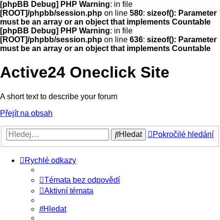
[phpBB Debug] PHP Warning
: in file
[ROOT]/phpbb/session.php
on line
580
:
sizeof(): Parameter
must be an array or an object that implements Countable
[phpBB Debug] PHP Warning
: in file
[ROOT]/phpbb/session.php
on line
636
:
sizeof(): Parameter
must be an array or an object that implements Countable
Active24 Oneclick Site
A short text to describe your forum
Přejít na obsah
Hledat
Pokročilé hledání
Rychlé odkazy
Témata bez odpovědí
Aktivní témata
Hledat