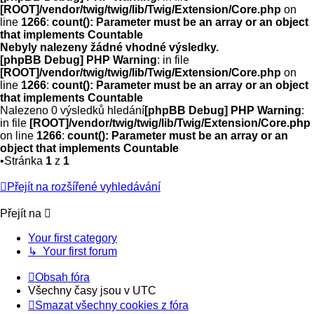
[ROOT]/vendor/twig/twig/lib/Twig/Extension/Core.php
on
line
1266
:
count(): Parameter must be an array or an object
that implements Countable
Nebyly nalezeny žádné vhodné výsledky.
[phpBB Debug] PHP Warning
: in file
[ROOT]/vendor/twig/twig/lib/Twig/Extension/Core.php
on
line
1266
:
count(): Parameter must be an array or an object
that implements Countable
Nalezeno 0 výsledků hledání
[phpBB Debug] PHP Warning
:
in file
[ROOT]/vendor/twig/twig/lib/Twig/Extension/Core.php
on line
1266
:
count(): Parameter must be an array or an
object that implements Countable
•Stránka
1
z
1
Přejít na rozšířené vyhledávání
Přejít na
Your first category
↳ Your first forum
Obsah fóra
Všechny časy jsou v
UTC
Smazat všechny cookies z fóra