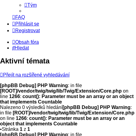
Tým
FAQ
Přihlásit se
Registrovat
Obsah fóra
Hledat
Aktivní témata
Přejít na rozšířené vyhledávání
[phpBB Debug] PHP Warning
: in file
[ROOT]/vendor/twig/twig/lib/Twig/Extension/Core.php
on
line
1266
:
count(): Parameter must be an array or an object
that implements Countable
Nalezeno 0 výsledků hledání
[phpBB Debug] PHP Warning
:
in file
[ROOT]/vendor/twig/twig/lib/Twig/Extension/Core.php
on line
1266
:
count(): Parameter must be an array or an
object that implements Countable
•Stránka
1
z
1
[phpBB Debug] PHP Warning
: in file