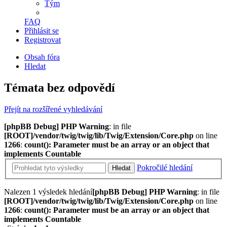
Tým
FAQ
Přihlásit se
Registrovat
Obsah fóra
Hledat
Témata bez odpovědí
Přejít na rozšířené vyhledávání
[phpBB Debug] PHP Warning
: in file
[ROOT]/vendor/twig/twig/lib/Twig/Extension/Core.php
on line
1266
:
count(): Parameter must be an array or an object that
implements Countable
Pokročilé hledání
Hledat
Nalezen 1 výsledek hledání
[phpBB Debug] PHP Warning
: in file
[ROOT]/vendor/twig/twig/lib/Twig/Extension/Core.php
on line
1266
:
count(): Parameter must be an array or an object that
implements Countable