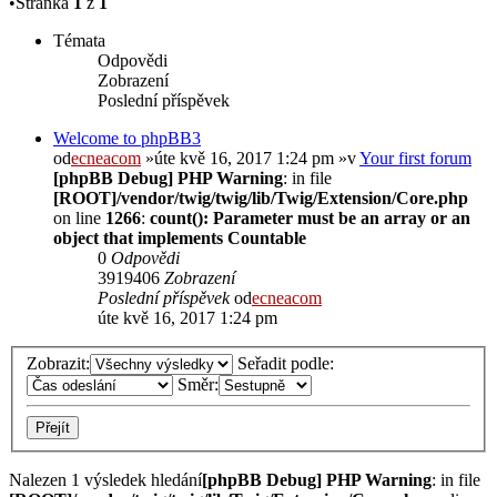
•Stránka
1
z
1
Témata
Odpovědi
Zobrazení
Poslední příspěvek
Welcome to phpBB3
od
ecneacom
»úte kvě 16, 2017 1:24 pm »v
Your first forum
[phpBB Debug] PHP Warning
: in file
[ROOT]/vendor/twig/twig/lib/Twig/Extension/Core.php
on line
1266
:
count(): Parameter must be an array or an
object that implements Countable
0
Odpovědi
3919406
Zobrazení
Poslední příspěvek
od
ecneacom
úte kvě 16, 2017 1:24 pm
Zobrazit:
Seřadit podle:
Směr:
Nalezen 1 výsledek hledání
[phpBB Debug] PHP Warning
: in file