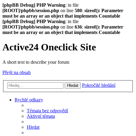
[phpBB Debug] PHP Warning
: in file
[ROOT]/phpbb/session.php
on line
580
:
sizeof(): Parameter
must be an array or an object that implements Countable
[phpBB Debug] PHP Warning
: in file
[ROOT]/phpbb/session.php
on line
636
:
sizeof(): Parameter
must be an array or an object that implements Countable
Active24 Oneclick Site
A short text to describe your forum
Přejít na obsah
Pokročilé hledání
Hledat
Rychlé odkazy
Témata bez odpovědí
Aktivní témata
Hledat