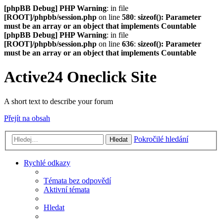
[phpBB Debug] PHP Warning
: in file
[ROOT]/phpbb/session.php
on line
580
:
sizeof(): Parameter
must be an array or an object that implements Countable
[phpBB Debug] PHP Warning
: in file
[ROOT]/phpbb/session.php
on line
636
:
sizeof(): Parameter
must be an array or an object that implements Countable
Active24 Oneclick Site
A short text to describe your forum
Přejít na obsah
Pokročilé hledání
Hledat
Rychlé odkazy
Témata bez odpovědí
Aktivní témata
Hledat