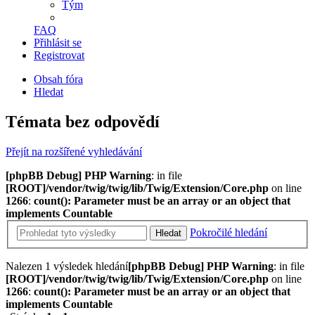
Tým
FAQ
Přihlásit se
Registrovat
Obsah fóra
Hledat
Témata bez odpovědí
Přejít na rozšířené vyhledávání
[phpBB Debug] PHP Warning
: in file
[ROOT]/vendor/twig/twig/lib/Twig/Extension/Core.php
on line
1266
:
count(): Parameter must be an array or an object that
implements Countable
Pokročilé hledání
Hledat
Nalezen 1 výsledek hledání
[phpBB Debug] PHP Warning
: in file
[ROOT]/vendor/twig/twig/lib/Twig/Extension/Core.php
on line
1266
:
count(): Parameter must be an array or an object that
implements Countable