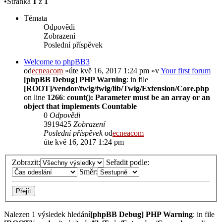
•Stránka
1
z
1
Témata
Odpovědi
Zobrazení
Poslední příspěvek
Welcome to phpBB3
od
ecneacom
»úte kvě 16, 2017 1:24 pm »v
Your first forum
[phpBB Debug] PHP Warning
: in file
[ROOT]/vendor/twig/twig/lib/Twig/Extension/Core.php
on line
1266
:
count(): Parameter must be an array or an
object that implements Countable
0
Odpovědi
3919425
Zobrazení
Poslední příspěvek
od
ecneacom
úte kvě 16, 2017 1:24 pm
Zobrazit:
Seřadit podle:
Směr:
Nalezen 1 výsledek hledání
[phpBB Debug] PHP Warning
: in file