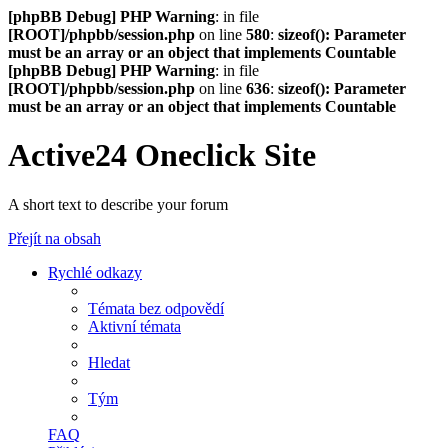
[phpBB Debug] PHP Warning
: in file
[ROOT]/phpbb/session.php
on line
580
:
sizeof(): Parameter
must be an array or an object that implements Countable
[phpBB Debug] PHP Warning
: in file
[ROOT]/phpbb/session.php
on line
636
:
sizeof(): Parameter
must be an array or an object that implements Countable
Active24 Oneclick Site
A short text to describe your forum
Přejít na obsah
Rychlé odkazy
Témata bez odpovědí
Aktivní témata
Hledat
Tým
FAQ