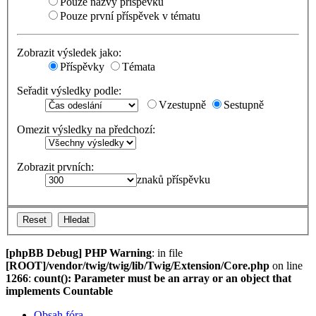
Pouze názvy příspěvků
Pouze první příspěvek v tématu
Zobrazit výsledek jako:
Příspěvky
Témata
Seřadit výsledky podle:
Vzestupně
Sestupně
Omezit výsledky na předchozí:
Zobrazit prvních:
znaků příspěvku
[phpBB Debug] PHP Warning
: in file
[ROOT]/vendor/twig/twig/lib/Twig/Extension/Core.php
on line
1266
:
count(): Parameter must be an array or an object that
implements Countable
Obsah fóra