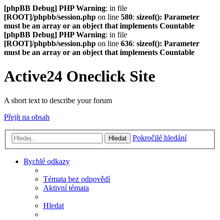
[phpBB Debug] PHP Warning
: in file
[ROOT]/phpbb/session.php
on line
580
:
sizeof(): Parameter
must be an array or an object that implements Countable
[phpBB Debug] PHP Warning
: in file
[ROOT]/phpbb/session.php
on line
636
:
sizeof(): Parameter
must be an array or an object that implements Countable
Active24 Oneclick Site
A short text to describe your forum
Přejít na obsah
Pokročilé hledání
Hledat
Rychlé odkazy
Témata bez odpovědí
Aktivní témata
Hledat