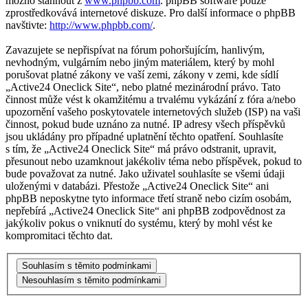
možno stáhnout z
www.phpbb.com
. phpBB software pouze
zprostředkovává internetové diskuze. Pro další informace o phpBB
navštivte:
http://www.phpbb.com/
.
Zavazujete se nepřispívat na fórum pohoršujícím, hanlivým,
nevhodným, vulgárním nebo jiným materiálem, který by mohl
porušovat platné zákony ve vaší zemi, zákony v zemi, kde sídlí
„Active24 Oneclick Site“, nebo platné mezinárodní právo. Tato
činnost může vést k okamžitému a trvalému vykázání z fóra a/nebo
upozornění vašeho poskytovatele internetových služeb (ISP) na vaši
činnost, pokud bude uznáno za nutné. IP adresy všech příspěvků
jsou ukládány pro případné uplatnění těchto opatření. Souhlasíte
s tím, že „Active24 Oneclick Site“ má právo odstranit, upravit,
přesunout nebo uzamknout jakékoliv téma nebo příspěvek, pokud to
bude považovat za nutné. Jako uživatel souhlasíte se všemi údaji
uloženými v databázi. Přestože „Active24 Oneclick Site“ ani
phpBB neposkytne tyto informace třetí straně nebo cizím osobám,
nepřebírá „Active24 Oneclick Site“ ani phpBB zodpovědnost za
jakýkoliv pokus o vniknutí do systému, který by mohl vést ke
kompromitaci těchto dat.