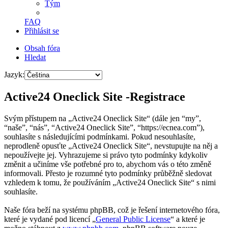
Tým
FAQ
Přihlásit se
Obsah fóra
Hledat
Jazyk:
Active24 Oneclick Site -Registrace
Svým přístupem na „Active24 Oneclick Site“ (dále jen “my”,
“naše”, “nás”, “Active24 Oneclick Site”, “https://ecnea.com”),
souhlasíte s následujícími podmínkami. Pokud nesouhlasíte,
neprodleně opusťte „Active24 Oneclick Site“, nevstupujte na něj a
nepoužívejte jej. Vyhrazujeme si právo tyto podmínky kdykoliv
změnit a učiníme vše potřebné pro to, abychom vás o této změně
informovali. Přesto je rozumné tyto podmínky průběžně sledovat
vzhledem k tomu, že používáním „Active24 Oneclick Site“ s nimi
souhlasíte.
Naše fóra beží na systému phpBB, což je řešení internetového fóra,
které je vydané pod licencí „
General Public License
“ a které je