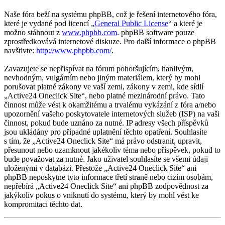
Naše fóra beží na systému phpBB, což je řešení internetového fóra,
které je vydané pod licencí „
General Public License
“ a které je
možno stáhnout z
www.phpbb.com
. phpBB software pouze
zprostředkovává internetové diskuze. Pro další informace o phpBB
navštivte:
http://www.phpbb.com/
.
Zavazujete se nepřispívat na fórum pohoršujícím, hanlivým,
nevhodným, vulgárním nebo jiným materiálem, který by mohl
porušovat platné zákony ve vaší zemi, zákony v zemi, kde sídlí
„Active24 Oneclick Site“, nebo platné mezinárodní právo. Tato
činnost může vést k okamžitému a trvalému vykázání z fóra a/nebo
upozornění vašeho poskytovatele internetových služeb (ISP) na vaši
činnost, pokud bude uznáno za nutné. IP adresy všech příspěvků
jsou ukládány pro případné uplatnění těchto opatření. Souhlasíte
s tím, že „Active24 Oneclick Site“ má právo odstranit, upravit,
přesunout nebo uzamknout jakékoliv téma nebo příspěvek, pokud to
bude považovat za nutné. Jako uživatel souhlasíte se všemi údaji
uloženými v databázi. Přestože „Active24 Oneclick Site“ ani
phpBB neposkytne tyto informace třetí straně nebo cizím osobám,
nepřebírá „Active24 Oneclick Site“ ani phpBB zodpovědnost za
jakýkoliv pokus o vniknutí do systému, který by mohl vést ke
kompromitaci těchto dat.