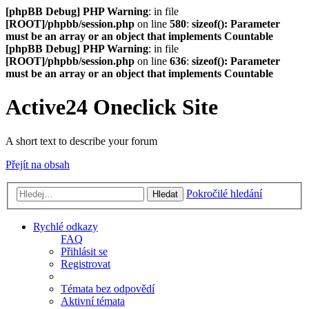
[phpBB Debug] PHP Warning
: in file
[ROOT]/phpbb/session.php
on line
580
:
sizeof(): Parameter
must be an array or an object that implements Countable
[phpBB Debug] PHP Warning
: in file
[ROOT]/phpbb/session.php
on line
636
:
sizeof(): Parameter
must be an array or an object that implements Countable
Active24 Oneclick Site
A short text to describe your forum
Přejít na obsah
Pokročilé hledání
Hledat
Rychlé odkazy
FAQ
Přihlásit se
Registrovat
Témata bez odpovědí
Aktivní témata