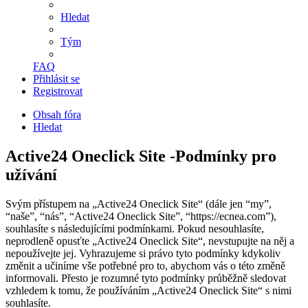
Hledat
Tým
FAQ
Přihlásit se
Registrovat
Obsah fóra
Hledat
Active24 Oneclick Site -Podmínky pro
užívání
Svým přístupem na „Active24 Oneclick Site“ (dále jen “my”,
“naše”, “nás”, “Active24 Oneclick Site”, “https://ecnea.com”),
souhlasíte s následujícími podmínkami. Pokud nesouhlasíte,
neprodleně opusťte „Active24 Oneclick Site“, nevstupujte na něj a
nepoužívejte jej. Vyhrazujeme si právo tyto podmínky kdykoliv
změnit a učiníme vše potřebné pro to, abychom vás o této změně
informovali. Přesto je rozumné tyto podmínky průběžně sledovat
vzhledem k tomu, že používáním „Active24 Oneclick Site“ s nimi
souhlasíte.